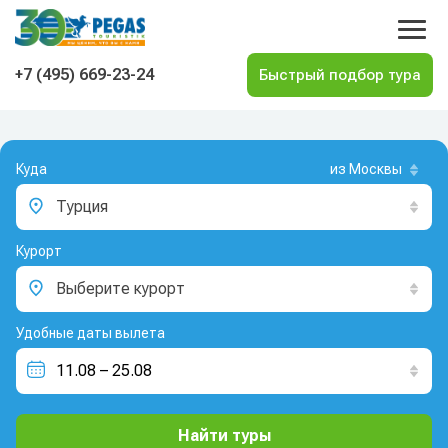
На главную
+7 (495) 669-23-24
Куда
из Москвы
Турция
Курорт
Выберите курорт
Удобные даты вылета
Найти туры