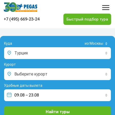
На главную
+7 (495) 669-23-24
Куда
из Москвы
Турция
Курорт
Выберите курорт
Удобные даты вылета
Найти туры