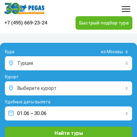
На главную
+7 (495) 669-23-24
Куда
из Москвы
Турция
Курорт
Выберите курорт
Удобные даты вылета
Найти туры