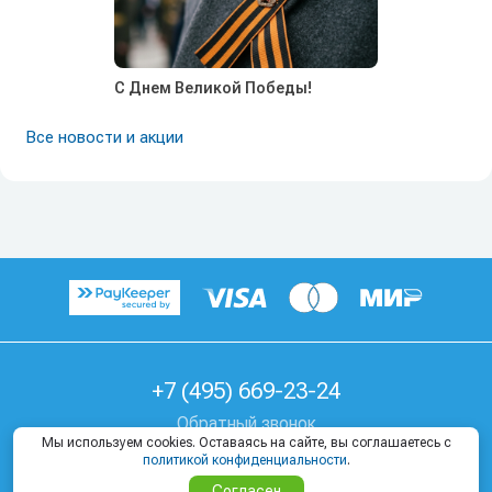
С Днем Великой Победы!
Все новости и акции
+7 (495) 669-23-24
Обратный звонок
Мы используем cookies. Оставаясь на сайте, вы соглашаетесь с
г. Москва, Козицкий пер, д. 1А
политикой конфиденциальности
.
Согласен