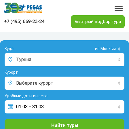
На главную
+7 (495) 669-23-24
Куда
из Москвы
Турция
Курорт
Выберите курорт
Удобные даты вылета
Найти туры