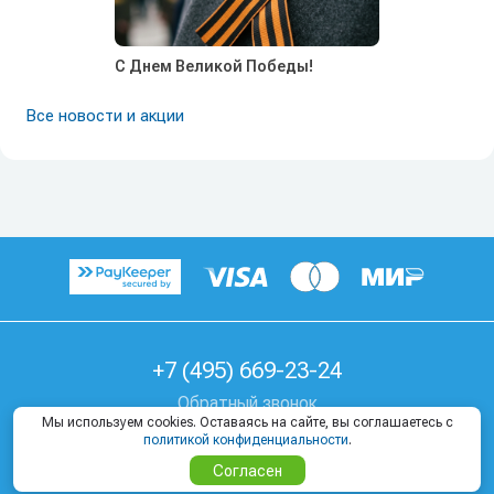
С Днем Великой Победы!
Все новости и акции
+7 (495) 669-23-24
Обратный звонок
Мы используем cookies. Оставаясь на сайте, вы соглашаетесь с
г. Москва, Козицкий пер, д. 1А
политикой конфиденциальности
.
Согласен
Где купить тур