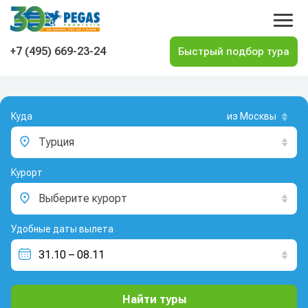
На главную
+7 (495) 669-23-24
Куда
из Москвы
Турция
Курорт
Выберите курорт
Удобные даты вылета
Найти туры