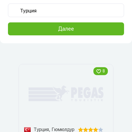
Далее
8
Турция, Гюмюлдур