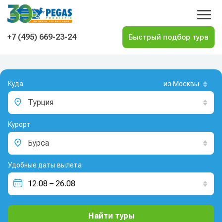
На главную
+7 (495) 669-23-24
Куда
из Москвы
Турция
Курорт
Бурса
Удобные даты вылета
Найти туры