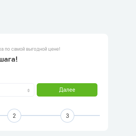
а по самой выгодной цене!
шага!
Далее
2
3