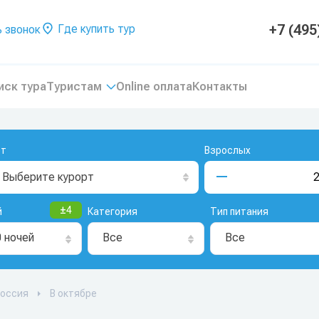
+7 (495
Где купить тур
 звонок
иск тура
Туристам
Online оплата
Контакты
рт
Взрослых
Выберите курорт
±
4
й
Категория
Тип питания
0 ночей
Все
Все
оссия
В октябре