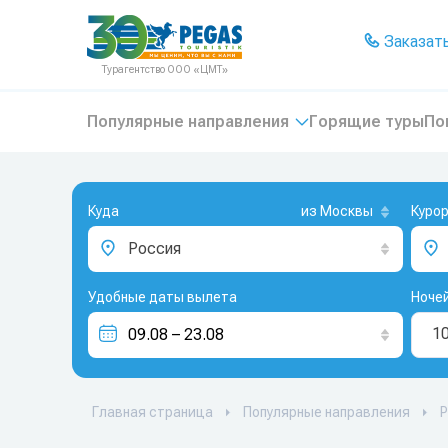
На главную
Заказать
Турагентство ООО «ЦМТ»
Популярные направления
Горящие туры
По
Куда
из Москвы
Куро
Россия
Удобные даты вылета
Ноче
1
Главная страница
Популярные направления
Р