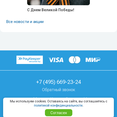
С Днем Великой Победы!
Все новости и акции
+7 (495) 669-23-24
Обратный звонок
г. Москва, Козицкий пер, д. 1А
Мы используем cookies. Оставаясь на сайте, вы соглашаетесь с
Где купить тур
политикой конфиденциальности
.
Согласен