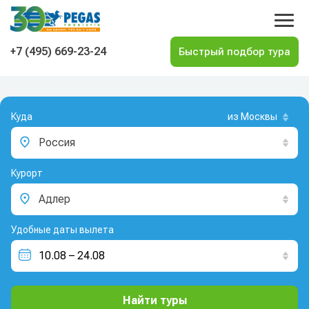
На главную
+7 (495) 669-23-24
Куда
из Москвы
Россия
Курорт
Адлер
Удобные даты вылета
Найти туры