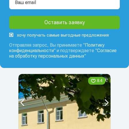
хочу получать самые выгодные предложения
Отправляя запрос, Вы принимаете "
Политику
конфиденциальности
" и подтверждаете "
Согласие
на обработку персональных данных
"
8.4