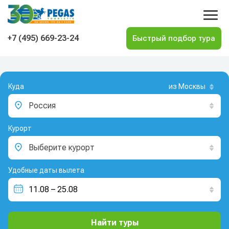
На главную
+7 (495) 669-23-24
Куда
из Москвы
Россия
Курорт
Выберите курорт
Удобные даты вылета
Найти туры