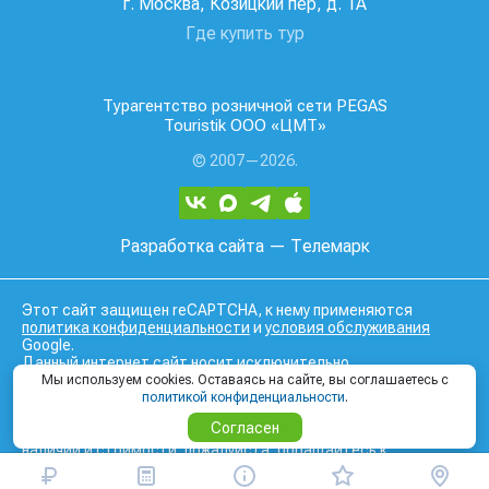
г. Москва, Козицкий пер, д. 1А
Где купить тур
Турагентство розничной сети PEGAS
Touristik ООО «ЦМТ»
© 2007—2026.
Разработка сайта
— Телемарк
Этот сайт защищен reCAPTCHA, к нему применяются
политика конфиденциальности
и
условия обслуживания
Google.
Данный интернет сайт носит исключительно
информационный характер и вся информация на нем не
Мы используем cookies. Оставаясь на сайте, вы соглашаетесь с
является публичной офертой, определяемой положениями
политикой конфиденциальности
.
Статьи 437 (2) Гражданского кодекса Российской
Согласен
Федерации. Для получения подробной информации о
наличии и стоимости, пожалуйста, обращайтесь к
менеджерам по продажам.