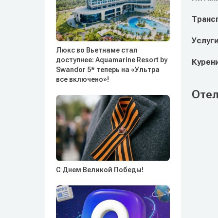
Транс
Услуг
Люкс во Вьетнаме стал
доступнее: Aquamarine Resort by
Курен
Swandor 5* теперь на «Ультра
все включено»!
Отел
С Днем Великой Победы!