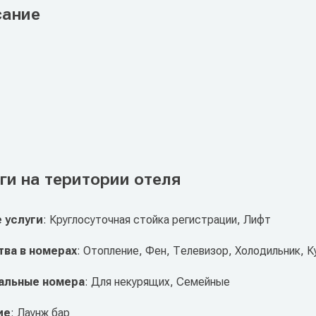
сание
ги на територии отеля
 услуги
: Круглосуточная стойка регистрации, Лифт
ва в номерах
: Отопление, Фен, Телевизор, Холодильник, К
альные номера
: Для некурящих, Семейные
ие
: Лаунж бар