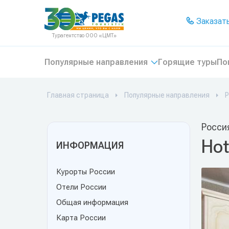
На главную
Заказать
Турагентство ООО «ЦМТ»
Популярные направления
Горящие туры
По
Главная страница
Популярные направления
Р
Росси
Hot
ИНФОРМАЦИЯ
Курорты России
Отели России
Общая информация
Карта России