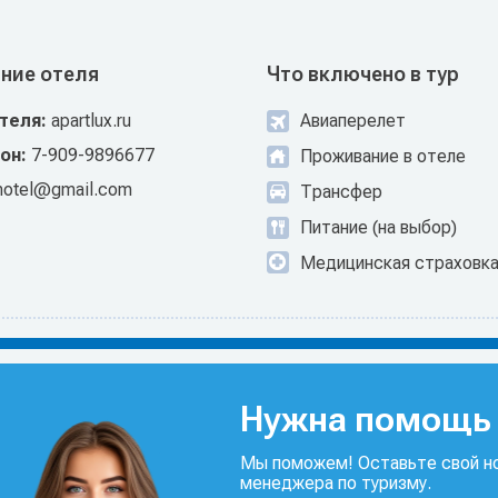
ние отеля
Что включено в тур
отеля:
apartlux.ru
Авиаперелет
он:
7-909-9896677
Проживание в отеле
hotel@gmail.com
Трансфер
Питание (на выбор)
Медицинская страховк
Нужна помощь 
Мы поможем! Оставьте свой но
менеджера по туризму.