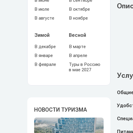
В июне
В сентябре
Опи
В июле
В октябре
В августе
В ноябре
Зимой
Весной
В декабре
В марте
В январе
В апреле
В феврале
Туры в Россию
в мае 2027
Услу
Общие
Удобст
НОВОСТИ ТУРИЗМА
Специ
Питан