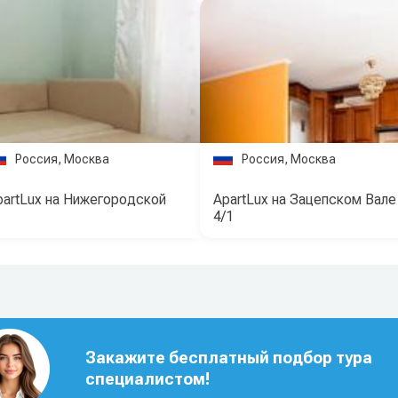
Россия, Москва
Россия, Москва
partLux на Нижегородской
ApartLux на Зацепском Вале
4/1
Закажите бесплатный подбор тура
специалистом!