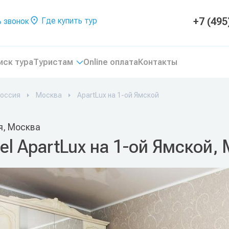
+7 (495
Где купить тур
 звонок
иск тура
Туристам
Online оплата
Контакты
оссия
Москва
ApartLux на 1-ой Ямской
я, Москва
el ApartLux на 1-ой Ямской,