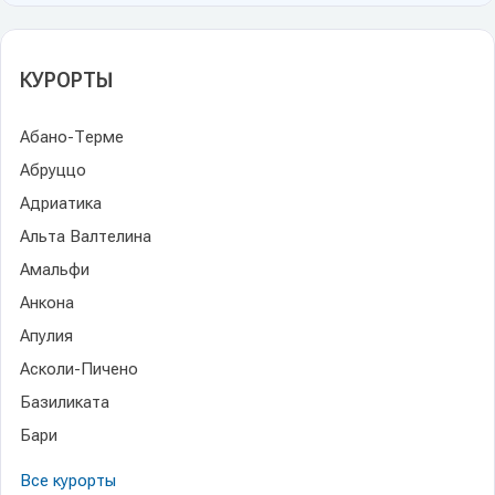
КУРОРТЫ
Абано-Терме
Абруццо
Адриатика
Альта Валтелина
Амальфи
Анкона
Апулия
Асколи-Пичено
Базиликата
Бари
Все курорты