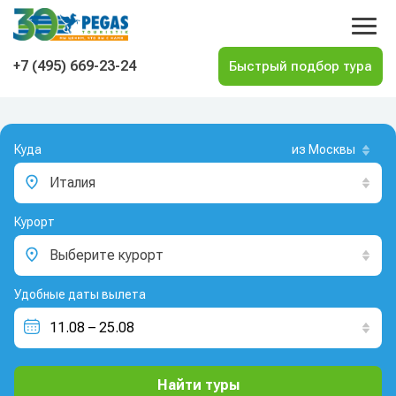
На главную
+7 (495) 669-23-24
Куда
из Москвы
Италия
Курорт
Выберите курорт
Удобные даты вылета
Найти туры