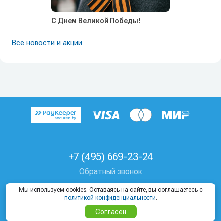
С Днем Великой Победы!
Все новости и акции
+7 (495) 669-23-24
Обратный звонок
г. Москва, Козицкий пер, д. 1А
Мы используем cookies. Оставаясь на сайте, вы соглашаетесь с
политикой конфиденциальности
.
Где купить тур
Согласен