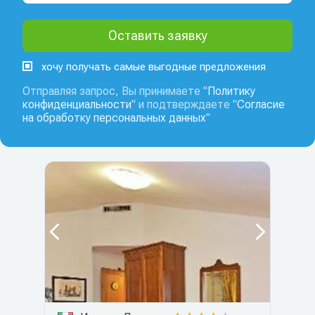
хочу получать самые выгодные предложения
Отправляя запрос, Вы принимаете "
Политику
конфиденциальности
" и подтверждаете "
Согласие
на обработку персональных данных
"