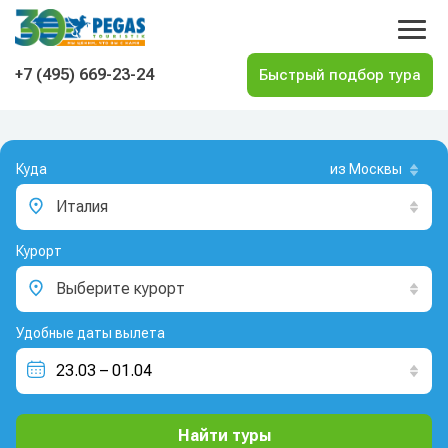
На главную
+7 (495) 669-23-24
Куда
из Москвы
Италия
Курорт
Выберите курорт
Удобные даты вылета
Найти туры