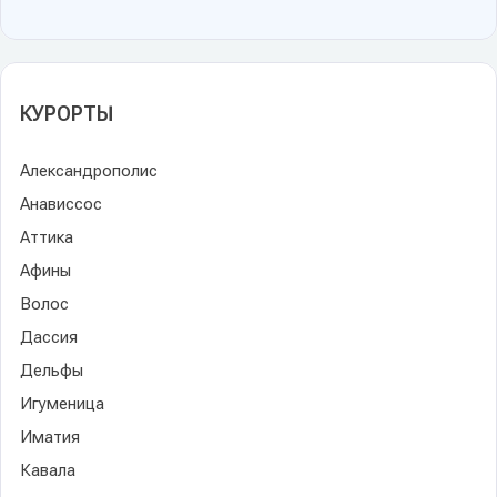
КУРОРТЫ
Александрополис
Анависсос
Аттика
Афины
Волос
Дассия
Дельфы
Игуменица
Иматия
Кавала