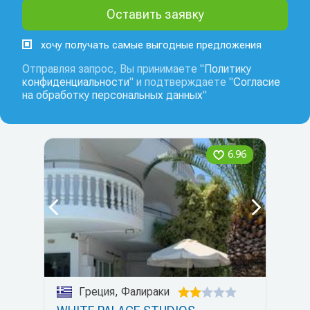
хочу получать самые выгодные предложения
Отправляя запрос, Вы принимаете "
Политику
конфиденциальности
" и подтверждаете "
Согласие
на обработку персональных данных
"
6.96
Греция, Фалираки