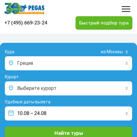
На главную
+7 (495) 669-23-24
Куда
из Москвы
Греция
Курорт
Выберите курорт
Удобные даты вылета
Найти туры