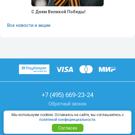
С Днем Великой Победы!
Все новости и акции
+7 (495) 669-23-24
Обратный звонок
г. Москва, Козицкий пер, д. 1А
Мы используем cookies. Оставаясь на сайте, вы соглашаетесь с
политикой конфиденциальности
.
Где купить тур
Согласен