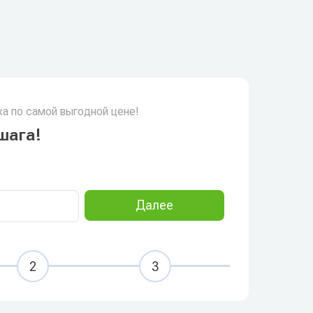
а по самой выгодной цене!
шага!
Далее
2
3