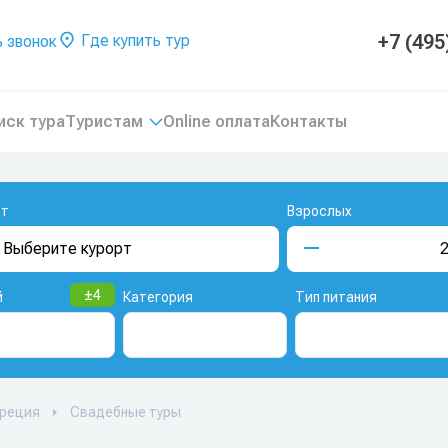
+7 (495
Где купить тур
 звонок
иск тура
Туристам
Online оплата
Контакты
рт
Взрослых
±
4
й
Категория
Тип питания
реция
Свадебные туры