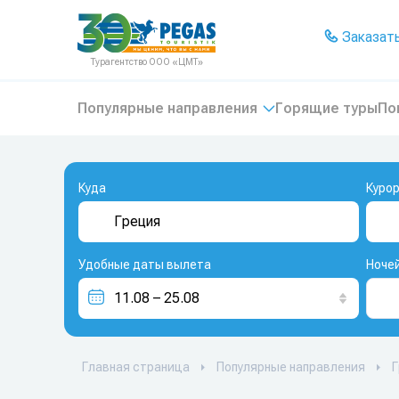
На главную
Заказать
Турагентство ООО «ЦМТ»
Популярные направления
Горящие туры
По
Куда
Куро
Удобные даты вылета
Ноче
Главная страница
Популярные направления
Г