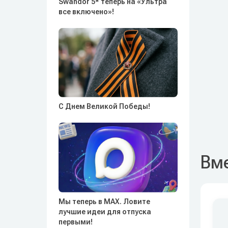
Swandor 5* теперь на «Ультра
все включено»!
С Днем Великой Победы!
Вме
Мы теперь в MAX. Ловите
лучшие идеи для отпуска
первыми!