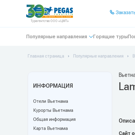
На главную
Заказать
Турагентство ООО «ЦМТ»
Популярные направления
Горящие туры
По
Главная страница
Популярные направления
В
Вьетна
Lam
ИНФОРМАЦИЯ
Отели Вьетнама
Курорты Вьетнама
Общая информация
Описа
Карта Вьетнама
Сайт 