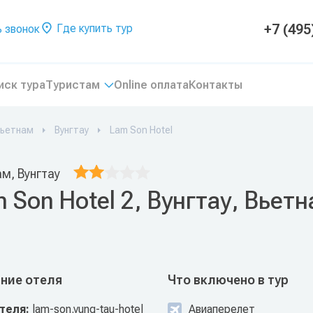
+7 (495
Где купить тур
 звонок
иск тура
Туристам
Online оплата
Контакты
ьетнам
Вунгтау
Lam Son Hotel
м, Вунгтау
 Son Hotel 2, Вунгтау, Вьет
ние отеля
Что включено в тур
отеля:
lam-son.vung-tau-hotel
Авиаперелет