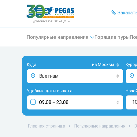
На главную
Заказать
Турагентство ООО «ЦМТ»
Популярные направления
Горящие туры
По
Куда
из Москвы
Куро
Вьетнам
Удобные даты вылета
Ноче
1
Главная страница
Популярные направления
В