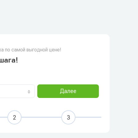
а по самой выгодной цене!
шага!
Далее
2
3