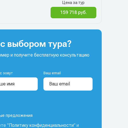
Цена за тур
159 718 руб.
1
с выбором тура?
мер и получите бесплатную консультацию
с зовут
Ваш email
ные предложения
те "
Политику конфиденциальности
" и