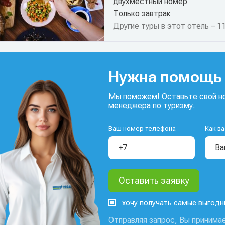
двухместный номер
Только завтрак
Другие туры в этот отель – 1
Нужна помощь 
Мы поможем! Оставьте свой но
менеджера по туризму.
Ваш номер телефона
Как ва
хочу получать самые выгод
Отправляя запрос, Вы принимае