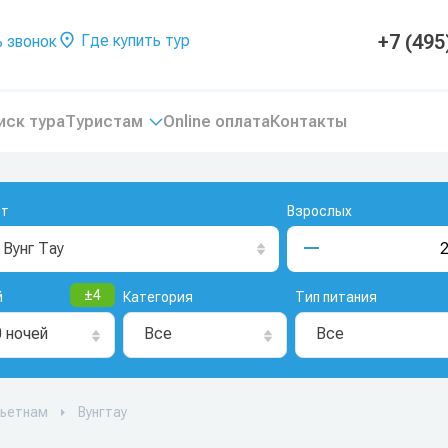
+7 (495
Где купить тур
 звонок
иск тура
Туристам
Online оплата
Контакты
рт
Взрослых
Вунг Тау
±
4
й
Категория
Тип питания
0 ночей
Все
Все
ьетнам
Вунгтау