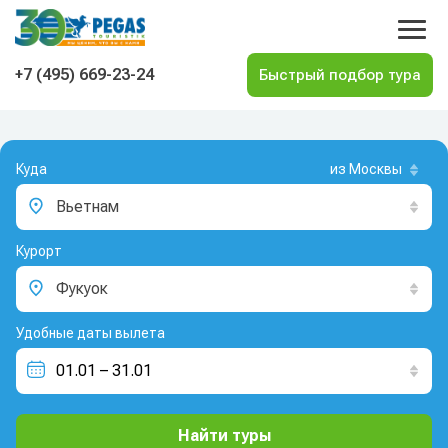
На главную
+7 (495) 669-23-24
Куда
из Москвы
Вьетнам
Курорт
Фукуок
Удобные даты вылета
Найти туры