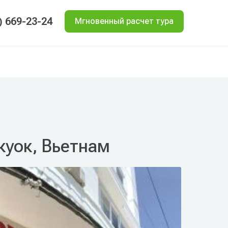
) 669-23-24
Мгновенный расчет тура
куок, Вьетнам