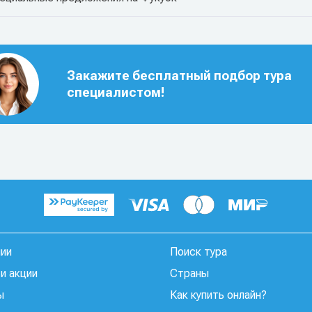
Закажите бесплатный подбор тура
специалистом!
нии
Поиск тура
и акции
Страны
ы
Как купить онлайн?