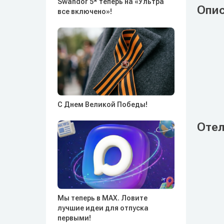
Swandor 5* теперь на «Ультра
Опи
все включено»!
С Днем Великой Победы!
Отел
Мы теперь в MAX. Ловите
лучшие идеи для отпуска
первыми!