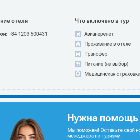
ние отеля
Что включено в тур
он:
+84 1203 500431
Авиаперелет
Проживание в отеле
Трансфер
Питание (на выбор)
Медицинская страховк
Нужна помощь 
Мы поможем! Оставьте свой но
менеджера по туризму.