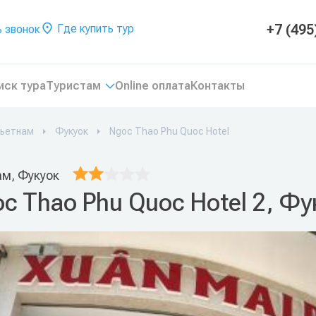
+7 (495
Где купить тур
 звонок
иск тура
Туристам
Online оплата
Контакты
ьетнам
Фукуок
Ngoc Thao Phu Quoc Hotel
ам, Фукуок
c Thao Phu Quoc Hotel 2, Фу