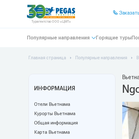
На главную
Заказать
Турагентство ООО «ЦМТ»
Популярные направления
Горящие туры
По
Главная страница
Популярные направления
В
Вьетн
Ngo
ИНФОРМАЦИЯ
Отели Вьетнама
Курорты Вьетнама
Общая информация
Карта Вьетнама