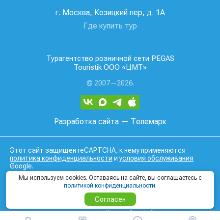
г. Москва, Козицкий пер, д. 1А
Где купить тур
Турагентство розничной сети PEGAS
Touristik ООО «ЦМТ»
© 2007—2026.
Разработка сайта
— Телемарк
Этот сайт защищен reCAPTCHA, к нему применяются
политика конфиденциальности
и
условия обслуживания
Google.
Данный интернет сайт носит исключительно
Мы используем cookies. Оставаясь на сайте, вы соглашаетесь с
информационный характер и вся информация на нем не
политикой конфиденциальности
.
является публичной офертой, определяемой положениями
Статьи 437 (2) Гражданского кодекса Российской
Согласен
Федерации. Для получения подробной информации о
наличии и стоимости, пожалуйста, обращайтесь к