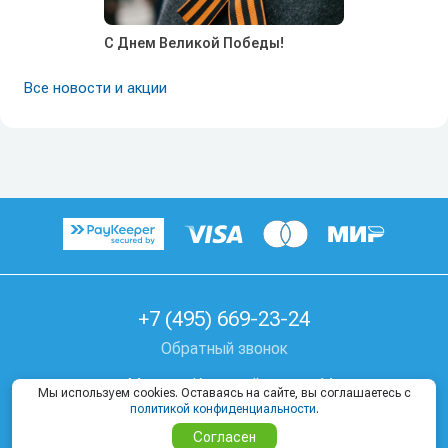
С Днем Великой Победы!
Все новости и акции
+7 (495) 669-23-24
Обратный звонок
г. Москва, Козицкий пер, д. 1А
Мы используем cookies. Оставаясь на сайте, вы соглашаетесь с
Где купить тур
политикой конфиденциальности
.
Согласен