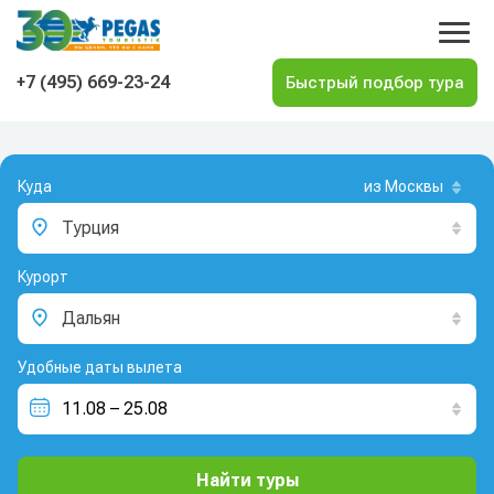
На главную
+7 (495) 669-23-24
Куда
из Москвы
Турция
Курорт
Дальян
Удобные даты вылета
Найти туры