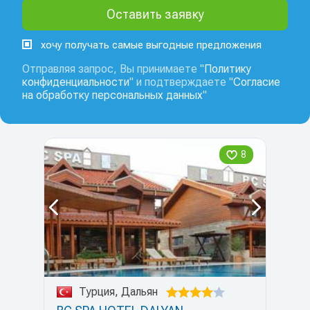
хочу получать самые выгодные предложения
Отправляя запрос, Вы принимаете "
Политику
конфиденциальности
" и подтверждаете "
Согласие
на обработку персональных данных
"
8
Турция, Дальян