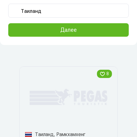
Далее
8
Таиланд, Рамкхамхенг