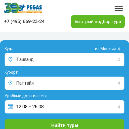
На главную
+7 (495) 669-23-24
Куда
из Москвы
Таиланд
Курорт
Паттайя
Удобные даты вылета
Найти туры