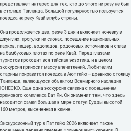
представляет интерес для тех, кто до этого ни разу не был
в столице Таиланда. Большой популярностью пользуется
поездка на реку Квай вглубь страны.
Она продолжается два, реже 3 дня и включает ночевку в
джунглях, прогулки на слонах, посещение национальных
парков, пещер, водопадов, родоновых источников и сплав
на бамбуковых плотах по реке Квай. Перед глазами
туристов проходит вся тайская экзотика, и в целом
экскурсия приносит массу впечатлений. Любителям
старины понравится поездка в Аюттайю – древнюю столицу
Таиланда, являющуюся объектом Всемирного наследия
ЮНЕСКО. Еще одна экскурсия связана с посещением
храмового комплекса Ват Ян. Он знаменит тем, что здесь
находится самая большая в мире статуя Будды высотой
160 метров, высеченная в камне.
Экскурсионный тур в Паттайю 2026 включает также
посещение деревни племени «длинношеих» каренов. В