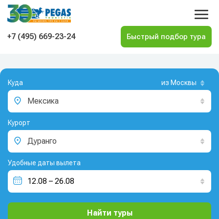
На главную
+7 (495) 669-23-24
Куда
из Москвы
Мексика
Курорт
Дуранго
Удобные даты вылета
Найти туры