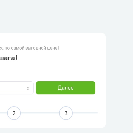
а по самой выгодной цене!
шага!
Далее
2
3