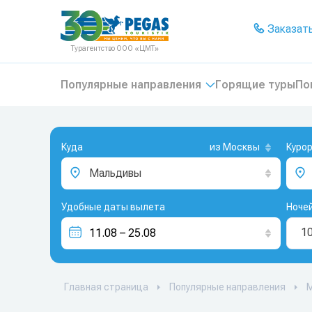
На главную
Заказать
Турагентство ООО «ЦМТ»
Популярные направления
Горящие туры
По
Куда
из Москвы
Куро
Мальдивы
Удобные даты вылета
Ноче
1
Главная страница
Популярные направления