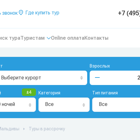
+7 (495
Где купить тур
 звонок
иск тура
Туристам
Online оплата
Контакты
рт
Взрослых
Выберите курорт
±
4
й
Категория
Тип питания
0 ночей
Все
Все
Мальдивы
Туры в рассрочку