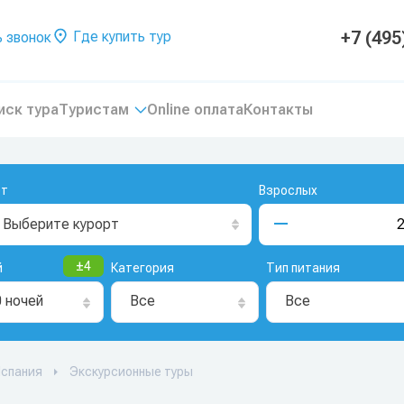
+7 (495
Где купить тур
 звонок
иск тура
Туристам
Online оплата
Контакты
рт
Взрослых
Выберите курорт
±
4
й
Категория
Тип питания
0 ночей
Все
Все
спания
Экскурсионные туры