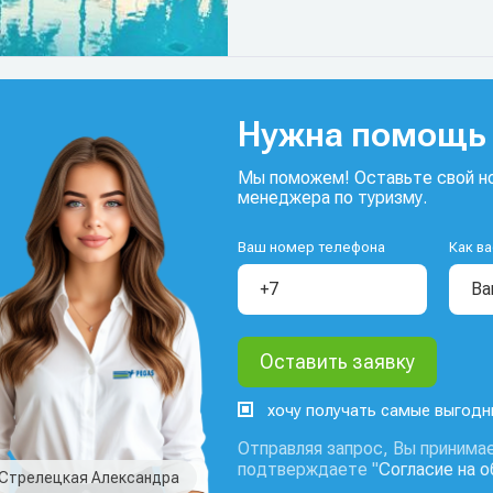
Нужна помощь 
Мы поможем! Оставьте свой но
менеджера по туризму.
Ваш номер телефона
Как ва
хочу получать самые выгод
Отправляя запрос, Вы принимае
подтверждаете "
Согласие на 
Стрелецкая Александра