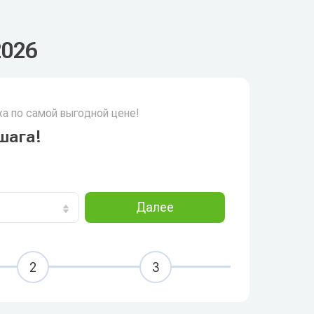
2026
а по самой выгодной цене!
шага!
Далее
2
3