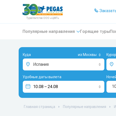
На главную
Заказать
Турагентство ООО «ЦМТ»
Популярные направления
Горящие туры
По
Куда
из Москвы
Куро
Испания
Удобные даты вылета
Ноче
1
Главная страница
Популярные направления
И