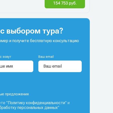
154 753 руб.
с выбором тура?
мер и получите бесплатную консультацию
с зовут
Ваш email
ные предложения
те "
Политику конфиденциальности
" и
обработку персональных данных
"