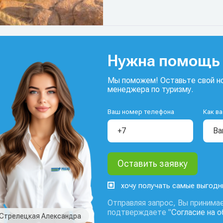
Нужна помощь 
Мы поможем! Оставьте свой но
менеджера по туризму.
Ваш номер телефона
Как ва
хочу получать самые выгод
Отправляя запрос, Вы принимае
подтверждаете "
Согласие на 
Стрелецкая Александра