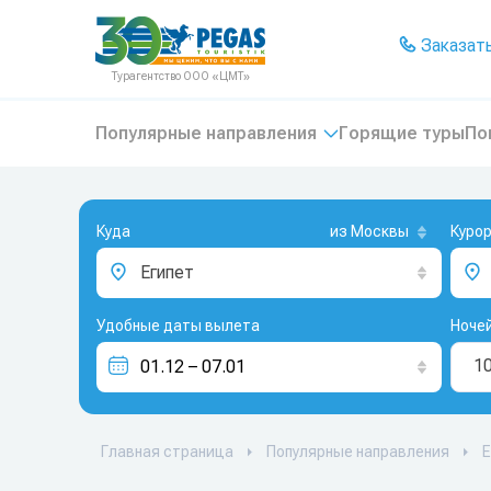
На главную
Заказать
Турагентство ООО «ЦМТ»
Популярные направления
Горящие туры
По
Куда
из Москвы
Куро
Египет
Удобные даты вылета
Ноче
1
Главная страница
Популярные направления
Е