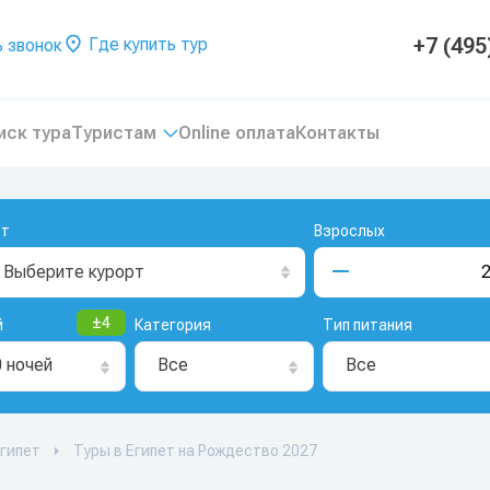
+7 (495
Где купить тур
 звонок
иск тура
Туристам
Online оплата
Контакты
рт
Взрослых
Выберите курорт
±
4
й
Категория
Тип питания
0 ночей
Все
Все
гипет
Туры в Египет на Рождество 2027