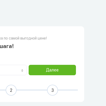
а по самой выгодной цене!
шага!
Далее
2
3