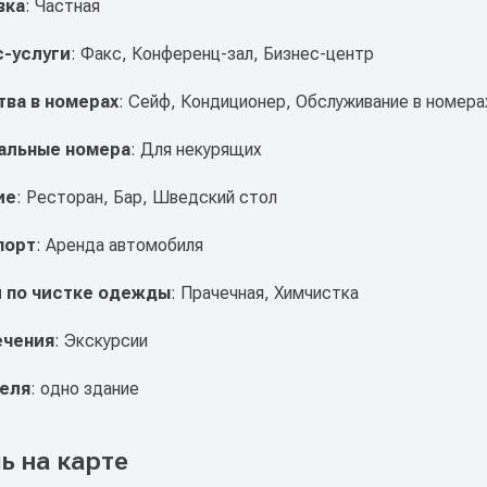
вка
: Частная
с-услуги
: Факс, Конференц-зал, Бизнес-центр
ва в номерах
: Сейф, Кондиционер, Обслуживание в номера
альные номера
: Для некурящих
ие
: Ресторан, Бар, Шведский стол
порт
: Аренда автомобиля
и по чистке одежды
: Прачечная, Химчистка
ечения
: Экскурсии
теля
: одно здание
ь на карте