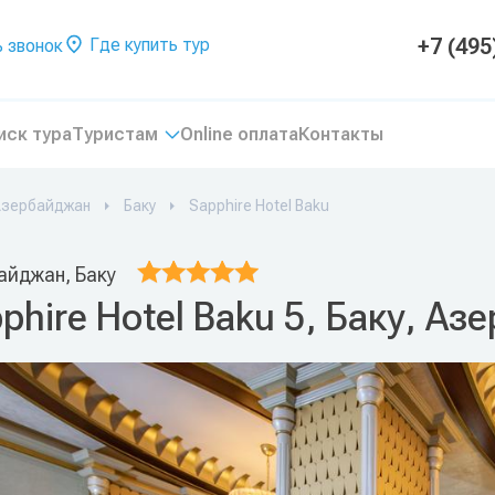
+7 (495
Где купить тур
 звонок
иск тура
Туристам
Online оплата
Контакты
Азербайджан
Баку
Sapphire Hotel Baku
айджан, Баку
phire Hotel Baku 5, Баку, А