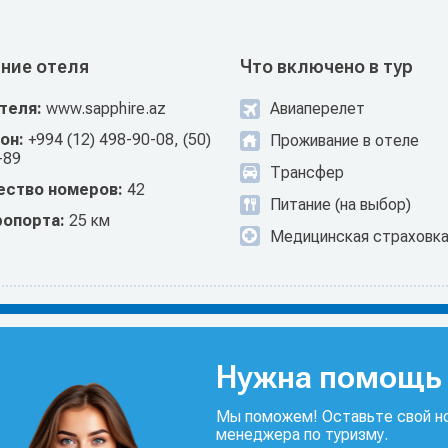
ние отеля
Что включено в тур
отеля:
www.sapphire.az
Авиаперелет
он:
+994 (12) 498-90-08, (50)
Проживание в отеле
-89
Трансфер
ество номеров:
42
Питание (на выбор)
ропорта:
25 км
Медицинская страховк
Нужна помощь 
Мы поможем! Оставьте свой но
менеджера по туризму.