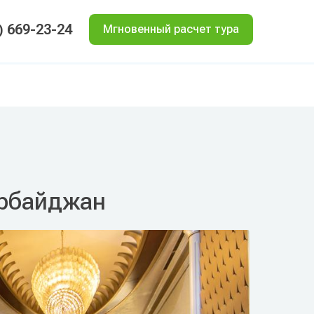
) 669-23-24
Мгновенный расчет тура
зербайджан