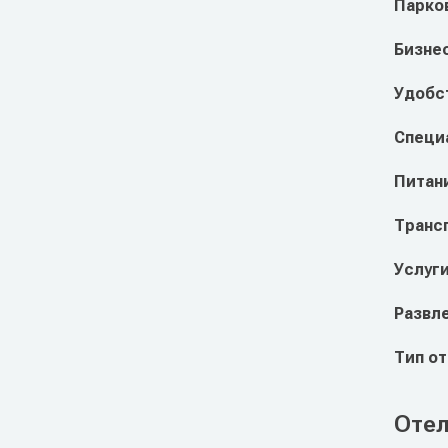
Парко
Бизне
Удобст
Специ
Питан
Транс
Услуг
Развл
Тип о
Отел