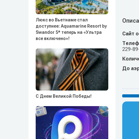
Люкс во Вьетнаме стал
Описа
доступнее: Aquamarine Resort by
Swandor 5* теперь на «Ультра
Сайт 
все включено»!
Телеф
229-89
Колич
До аэ
С Днем Великой Победы!