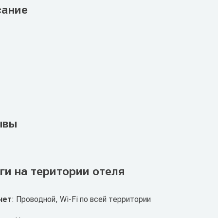
сание
ывы
ги на територии отеля
нет
: Проводной, Wi-Fi по всей территории