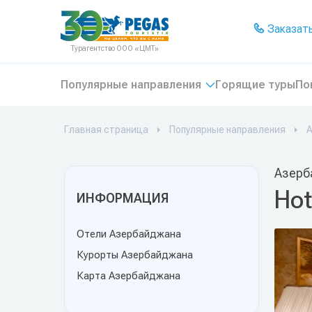
На главную
Заказать
Турагентство ООО «ЦМТ»
Популярные направления
Горящие туры
По
Главная страница
Популярные направления
Азерб
Hot
ИНФОРМАЦИЯ
Отели Азербайджана
Курорты Азербайджана
Карта Азербайджана