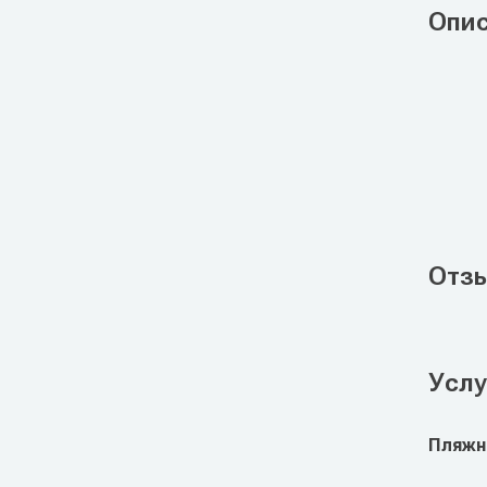
Опи
Отз
Услу
Пляжн