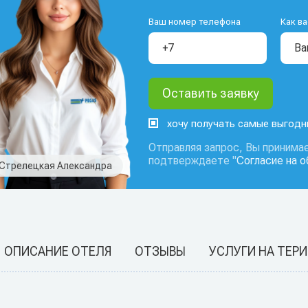
Ваш номер телефона
Как ва
хочу получать самые выгод
Отправляя запрос, Вы принимае
подтверждаете "
Согласие на 
Стрелецкая Александра
ОПИСАНИЕ ОТЕЛЯ
ОТЗЫВЫ
УСЛУГИ НА ТЕР