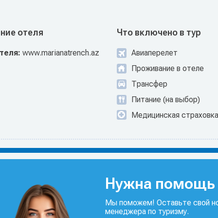
ние отеля
Что включено в тур
отеля:
www.marianatrench.az
Авиаперелет
Проживание в отеле
Трансфер
Питание (на выбор)
Медицинская страховк
Нужна помощь 
Мы поможем! Оставьте свой но
менеджера по туризму.