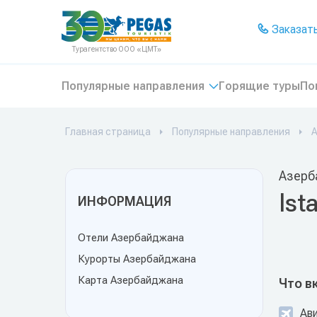
На главную
Заказать
Турагентство ООО «ЦМТ»
Популярные направления
Горящие туры
По
Главная страница
Популярные направления
Азерб
Ist
ИНФОРМАЦИЯ
Отели Азербайджана
Курорты Азербайджана
Карта Азербайджана
Что в
Ав