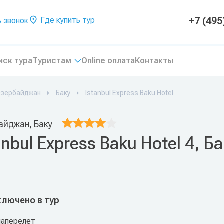
+7 (495
Где купить тур
 звонок
иск тура
Туристам
Online оплата
Контакты
Азербайджан
Баку
Istanbul Express Baku Hotel
айджан, Баку
anbul Express Baku Hotel 4, 
ключено в тур
иаперелет