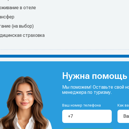
оживание в отеле
ансфер
ание (на выбор)
дицинская страховка
Нужна помощь 
Мы поможем! Оставьте свой но
менеджера по туризму.
Ваш номер телефона
Как ва