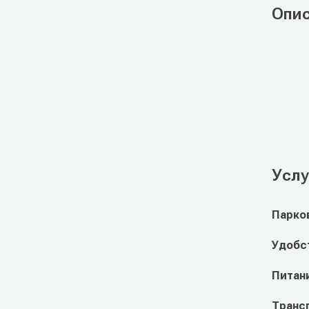
Опи
Услу
Парко
Удобст
Питан
Транс