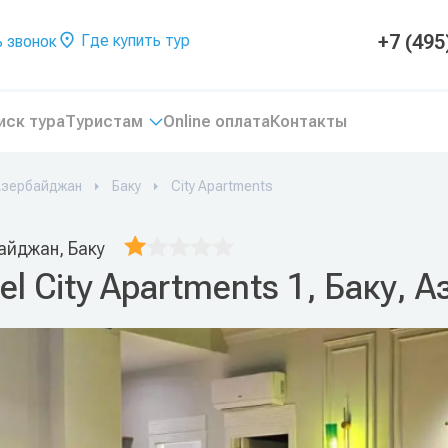
+7 (495
Где купить тур
 звонок
иск тура
Туристам
Online оплата
Контакты
Азербайджан
Баку
City Apartments
айджан, Баку
el City Apartments 1, Баку,