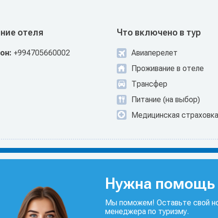
ние отеля
Что включено в тур
он:
+994705660002
Авиаперелет
Проживание в отеле
Трансфер
Питание (на выбор)
Медицинская страховк
Нужна помощь 
Мы поможем! Оставьте свой но
менеджера по туризму.