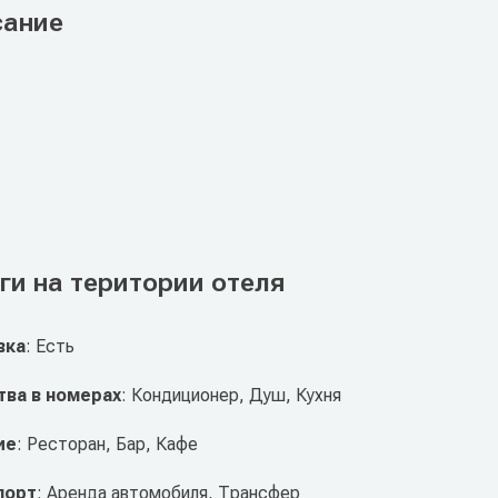
сание
ги на територии отеля
вка
: Есть
ва в номерах
: Кондиционер, Душ, Кухня
ие
: Ресторан, Бар, Кафе
порт
: Аренда автомобиля, Трансфер