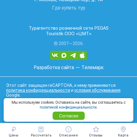
Где купить тур
Турагентство розничной сети PEGAS
Touristik ООО «ЦМТ»
© 2007—2026.
Разработка сайта
— Телемарк
Этот сайт защищен reCAPTCHA, к нему применяются
политика конфиденциальности
и
условия обслуживания
Google.
Данный интернет сайт носит исключительно
Мы используем cookies. Оставаясь на сайте, вы соглашаетесь с
информационный характер и вся информация на нем не
политикой конфиденциальности
.
является публичной офертой, определяемой положениями
Статьи 437 (2) Гражданского кодекса Российской
Согласен
Федерации. Для получения подробной информации о
наличии и стоимости, пожалуйста, обращайтесь к
менеджерам по продажам.
Цены
Рассчитать
Описание
Отзывы
Карта