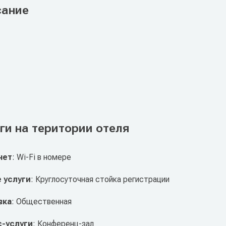
сание
ги на територии отеля
нет
: Wi-Fi в номере
 услуги
: Круглосуточная стойка регистрации
вка
: Общественная
с-услуги
: Конференц-зал