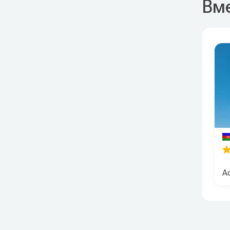
Вме
Ad