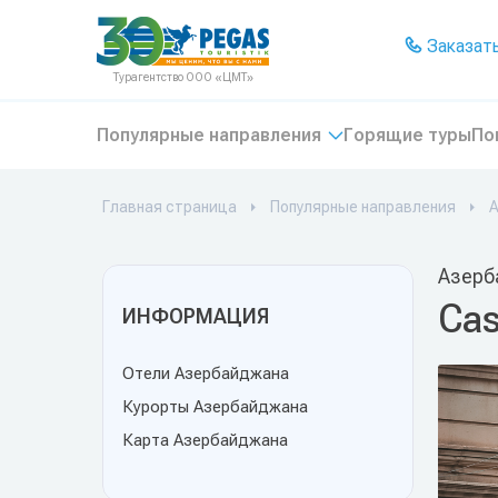
На главную
Заказать
Турагентство ООО «ЦМТ»
Популярные направления
Горящие туры
По
Главная страница
Популярные направления
Азерб
Cas
ИНФОРМАЦИЯ
Отели Азербайджана
Курорты Азербайджана
Карта Азербайджана