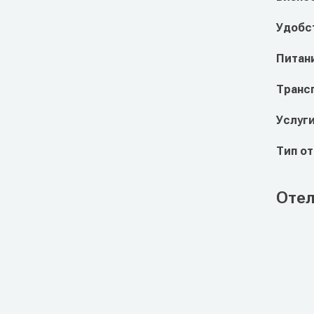
Удобст
Питан
Транс
Услуг
Тип о
Отел