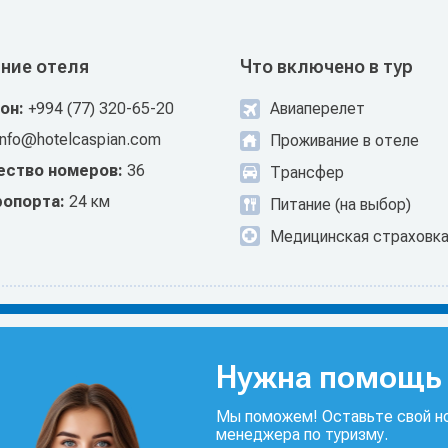
ние отеля
Что включено в тур
он:
+994 (77) 320-65-20
Авиаперелет
info@hotelcaspian.com
Проживание в отеле
ество номеров:
36
Трансфер
ропорта:
24 км
Питание (на выбор)
Медицинская страховк
Нужна помощь 
Мы поможем! Оставьте свой но
менеджера по туризму.