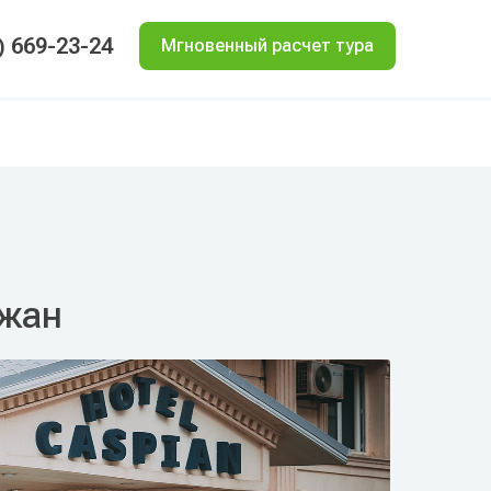
) 669-23-24
Мгновенный расчет тура
джан