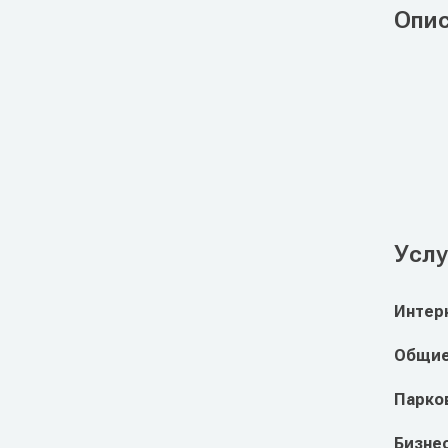
Опи
Услу
Интер
Общие
Парко
Бизне