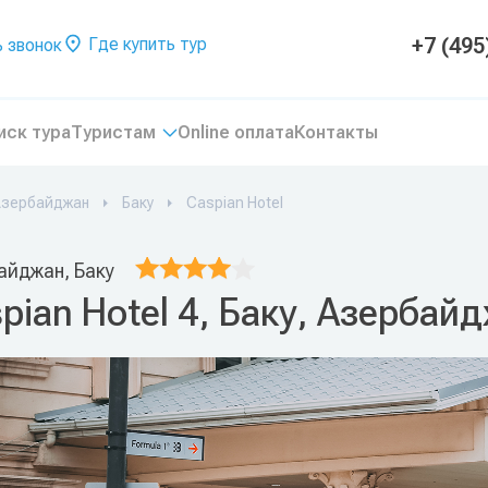
+7 (495
Где купить тур
 звонок
иск тура
Туристам
Online оплата
Контакты
Азербайджан
Баку
Caspian Hotel
айджан, Баку
pian Hotel 4, Баку, Азербай