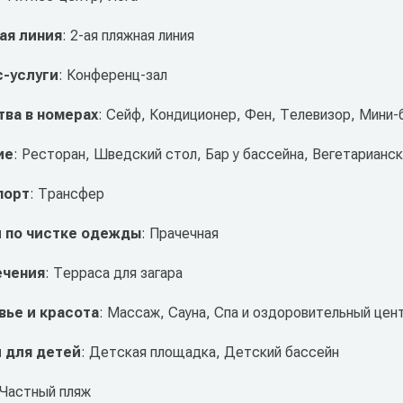
ая линия
: 2-ая пляжная линия
с-услуги
: Конференц-зал
ва в номерах
: Сейф, Кондиционер, Фен, Телевизор, Мини-
ие
: Ресторан, Шведский стол, Бар у бассейна, Вегетарианс
порт
: Трансфер
и по чистке одежды
: Прачечная
ечения
: Терраса для загара
вье и красота
: Массаж, Сауна, Спа и оздоровительный цен
 для детей
: Детская площадка, Детский бассейн
 Частный пляж