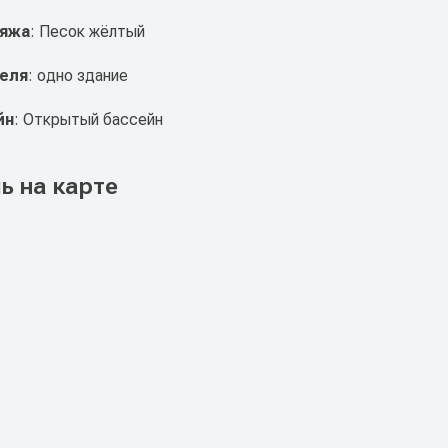
ляжа
: Песок жёлтый
теля
: одно здание
йн
: Открытый бассейн
ь на карте