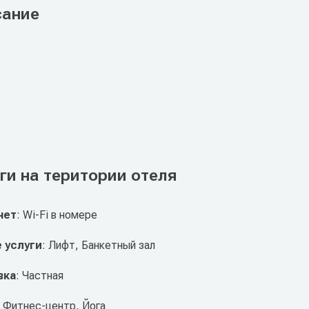
сание
ги на територии отеля
нет
: Wi-Fi в номере
 услуги
: Лифт, Банкетный зал
вка
: Частная
: Фитнес-центр, Йога