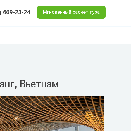
) 669-23-24
Мгновенный расчет тура
чанг, Вьетнам