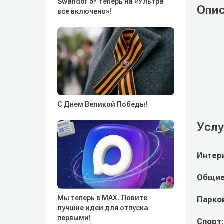
Swandor 5* теперь на «Ультра
Опи
все включено»!
С Днем Великой Победы!
Услу
Интер
Общие
Мы теперь в MAX. Ловите
Парко
лучшие идеи для отпуска
первыми!
Спорт