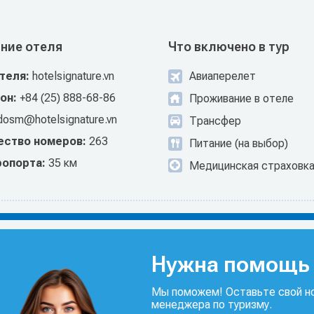
ние отеля
Что включено в тур
отеля:
hotelsignature.vn
Авиаперелет
он:
+84 (25) 888-68-86
Проживание в отеле
dosm@hotelsignature.vn
Трансфер
ество номеров:
263
Питание (на выбор)
ропорта:
35 км
Медицинская страховк
Нужна помощь 
Мы поможем! Оставьте свой но
менеджера по туризму.