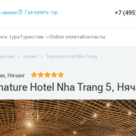
+7 (495
Где купить тур
 звонок
иск тура
Туристам
Online оплата
Контакты
ьетнам
Нячанг
Signature Hotel Nha Trang
ам, Нячанг
nature Hotel Nha Trang 5, Ня