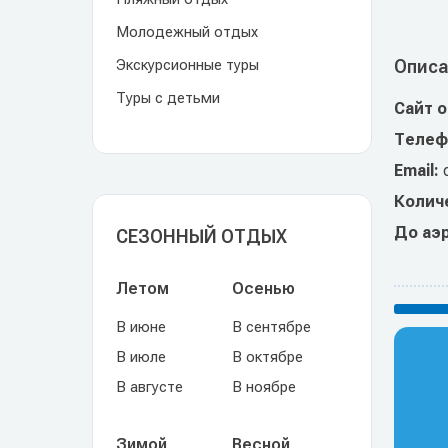
Молодежный отдых
Экскурсионные туры
Описа
Туры с детьми
Сайт 
Телеф
Email:
Колич
До аэ
СЕЗОННЫЙ ОТДЫХ
Летом
Осенью
В июне
В сентябре
В июле
В октябре
В августе
В ноябре
Зимой
Весной