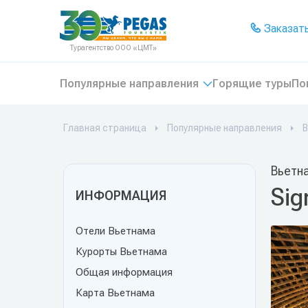
На главную
Заказать
Турагентство ООО «ЦМТ»
Популярные направления
Горящие туры
По
Главная страница
Популярные направления
В
Вьетн
Sig
ИНФОРМАЦИЯ
Отели Вьетнама
Курорты Вьетнама
Общая информация
Карта Вьетнама