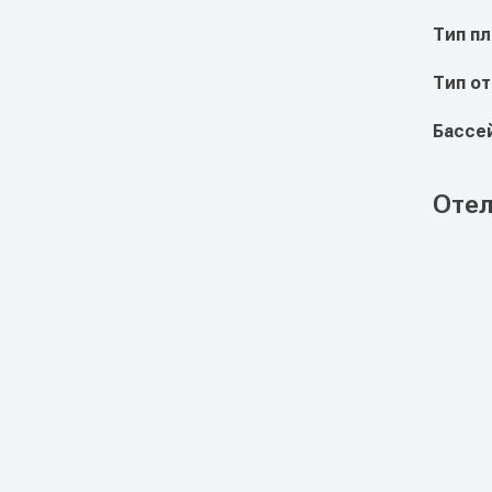
Тип п
Тип о
Бассе
Отел