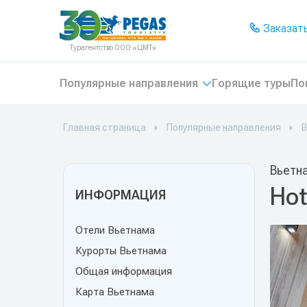
На главную
Заказать
Турагентство ООО «ЦМТ»
Популярные направления
Горящие туры
По
Главная страница
Популярные направления
В
Вьетн
Hot
ИНФОРМАЦИЯ
Отели Вьетнама
Курорты Вьетнама
Общая информация
Карта Вьетнама