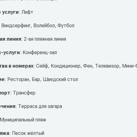
 услуги
: Лифт
: Виндсерфинг, Волейбол, Футбол
ая линия
: 2-ая пляжная линия
с-услуги
: Конференц-зал
ва в номерах
: Сейф, Кондиционер, Фен, Телевизор, Мини-
ие
: Ресторан, Бар, Шведский стол
порт
: Трансфер
ечения
: Терраса для загара
 Муниципальный пляж
ляжа
: Песок жёлтый