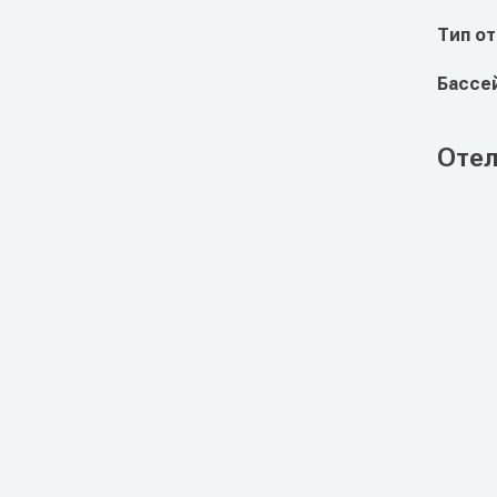
Тип о
Бассе
Отел