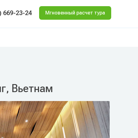
) 669-23-24
Мгновенный расчет тура
нг, Вьетнам