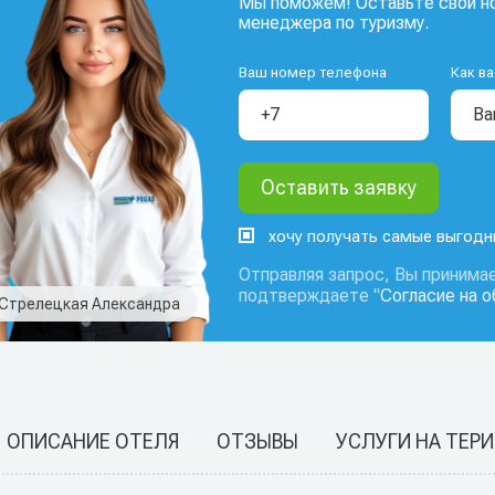
Мы поможем! Оставьте свой но
менеджера по туризму.
Ваш номер телефона
Как ва
хочу получать самые выгод
Отправляя запрос, Вы принимае
подтверждаете "
Согласие на 
Стрелецкая Александра
ОПИСАНИЕ ОТЕЛЯ
ОТЗЫВЫ
УСЛУГИ НА ТЕР