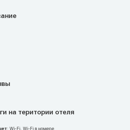
сание
ывы
ги на територии отеля
нет
: Wi-Fi, Wi-Fi в номере