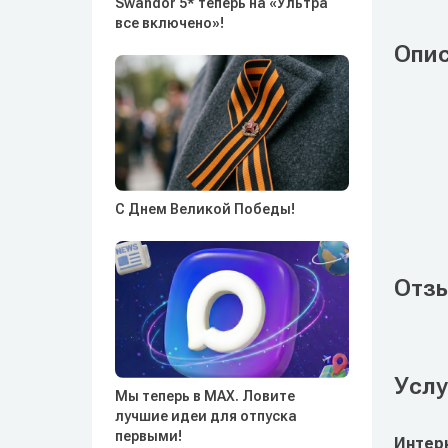
Swandor 5* теперь на «Ультра
все включено»!
Опи
С Днем Великой Победы!
Отз
Услу
Мы теперь в MAX. Ловите
лучшие идеи для отпуска
первыми!
Интер