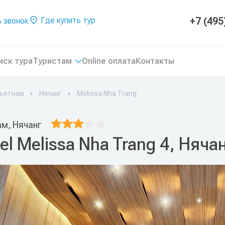
+7 (495
Где купить тур
 звонок
иск тура
Туристам
Online оплата
Контакты
ьетнам
Нячанг
Melissa Nha Trang
ам, Нячанг
el Melissa Nha Trang 4, Няча