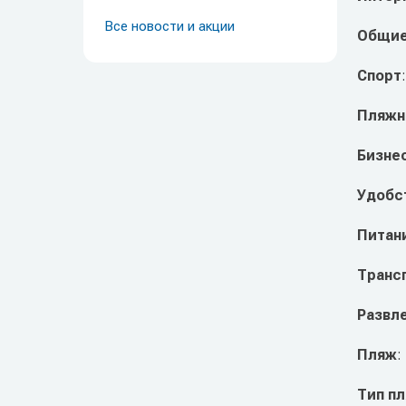
Все новости и акции
Общие
Спорт
Пляжн
Бизне
Удобст
Питан
Транс
Развл
Пляж
:
Тип п