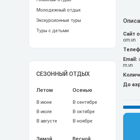
Молодежный отдых
Экскурсионные туры
Описа
Туры с детьми
Сайт 
om.vn
Телеф
Email:
m.vn
СЕЗОННЫЙ ОТДЫХ
Колич
До аэ
Летом
Осенью
В июне
В сентябре
В июле
В октябре
В августе
В ноябре
Зимой
Весной