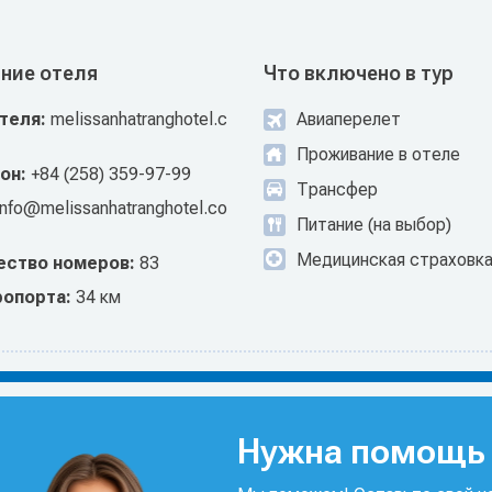
ние отеля
Что включено в тур
отеля:
melissanhatranghotel.c
Авиаперелет
Проживание в отеле
он:
+84 (258) 359-97-99
Трансфер
info@melissanhatranghotel.co
Питание (на выбор)
Медицинская страховк
ество номеров:
83
ропорта:
34 км
Нужна помощь 