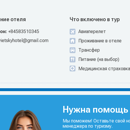
ние отеля
Что включено в тур
он:
+84583510345
Авиаперелет
vietskyhotel@gmail.com
Проживание в отеле
Трансфер
Питание (на выбор)
Медицинская страховк
Нужна помощь 
Мы поможем! Оставьте свой но
менеджера по туризму.