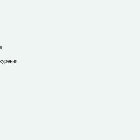
а
 курения