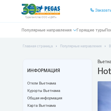
На главную
Заказать
Турагентство ООО «ЦМТ»
Популярные направления
Горящие туры
По
Главная страница
Популярные направления
В
Вьетн
Hot
ИНФОРМАЦИЯ
Отели Вьетнама
Курорты Вьетнама
Общая информация
Карта Вьетнама