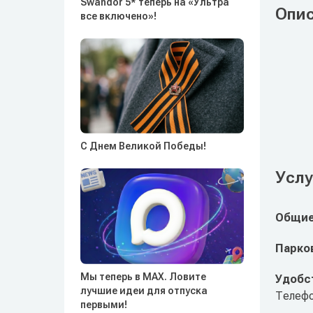
Swandor 5* теперь на «Ультра
Опи
все включено»!
С Днем Великой Победы!
Услу
Общие
Парко
Мы теперь в MAX. Ловите
Удобст
лучшие идеи для отпуска
Телефо
первыми!