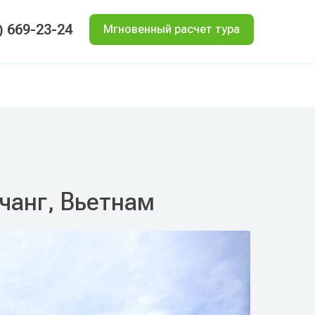
) 669-23-24
Мгновенный расчет тура
ячанг, Вьетнам