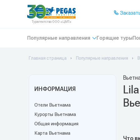
На главную
Заказать
Турагентство ООО «ЦМТ»
Популярные направления
Горящие туры
По
Главная страница
Популярные направления
В
Вьетн
Lil
ИНФОРМАЦИЯ
Вь
Отели Вьетнама
Курорты Вьетнама
Общая информация
Карта Вьетнама
Что в