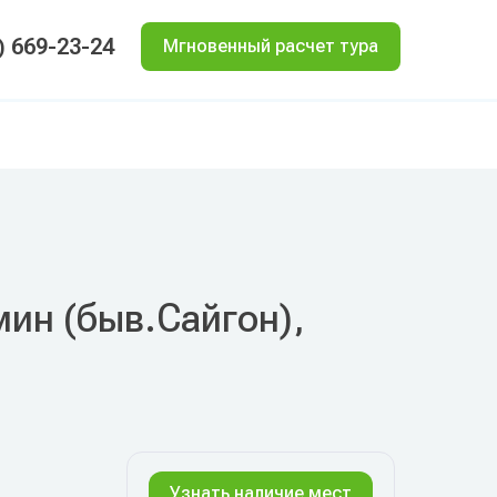
) 669-23-24
Мгновенный расчет тура
мин (быв.Сайгон),
Узнать наличие мест