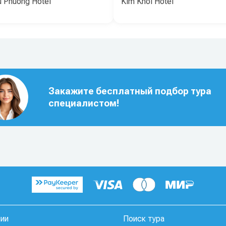
u Phuong Hotel
Kim Khoi Hotel
Закажите бесплатный подбор тура
специалистом!
нии
Поиск тура