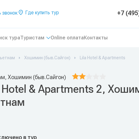
+7 (495
Где купить тур
 звонок
иск тура
Туристам
Online оплата
Контакты
ьетнам
Хошимин (быв.Сайгон)
Lila Hotel & Apartments
ам, Хошимин (быв.Сайгон)
a Hotel & Apartments 2, Хоши
етнам
ключено в тур