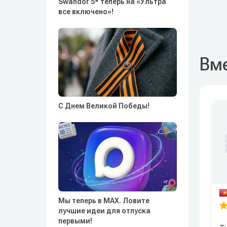
Swandor 5* теперь на «Ультра
все включено»!
Вме
С Днем Великой Победы!
Мы теперь в MAX. Ловите
лучшие идеи для отпуска
первыми!