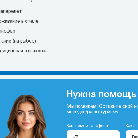
иаперелет
оживание в отеле
ансфер
ание (на выбор)
дицинская страховка
Нужна помощь 
Мы поможем! Оставьте свой но
менеджера по туризму.
Ваш номер телефона
Как ва