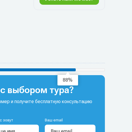
92%
с выбором тура?
мер и получите бесплатную консультацию
с зовут
Ваш email