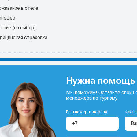
оживание в отеле
ансфер
ание (на выбор)
дицинская страховка
Нужна помощь 
Мы поможем! Оставьте свой но
менеджера по туризму.
Ваш номер телефона
Как ва