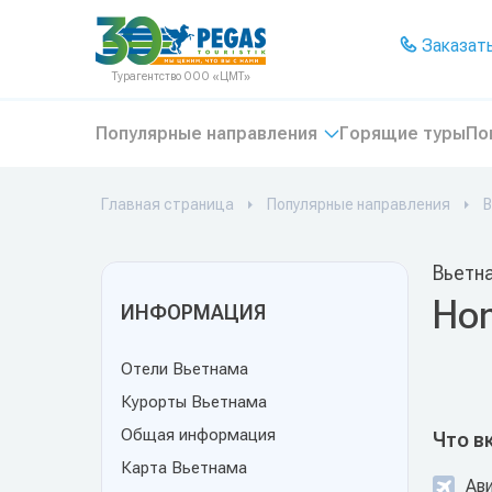
На главную
Заказать
Турагентство ООО «ЦМТ»
Популярные направления
Горящие туры
По
Главная страница
Популярные направления
В
Вьетн
Hon
ИНФОРМАЦИЯ
Отели Вьетнама
Курорты Вьетнама
Общая информация
Что в
Карта Вьетнама
Ав