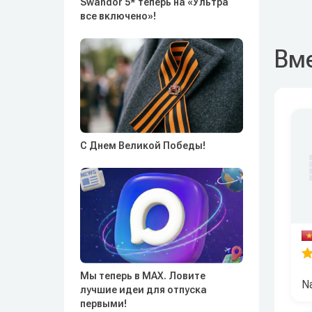
Swandor 5* теперь на «Ультра
все включено»!
Вме
С Днем Великой Победы!
Мы теперь в MAX. Ловите
N
лучшие идеи для отпуска
первыми!