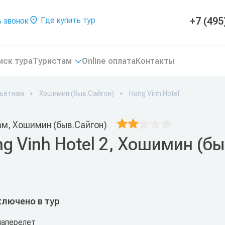
+7 (495
Где купить тур
 звонок
иск тура
Туристам
Online оплата
Контакты
ьетнам
Хошимин (быв.Сайгон)
Hong Vinh Hotel
ам, Хошимин (быв.Сайгон)
g Vinh Hotel 2, Хошимин (б
ключено в тур
иаперелет