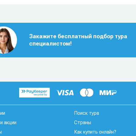
Закажите бесплатный подбор тура
специалистом!
нии
Поиск тура
и акции
Страны
ы
Как купить онлайн?