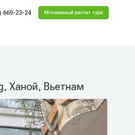
) 669-23-24
Мгновенный расчет тура
g, Ханой, Вьетнам