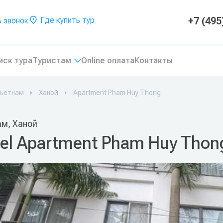
+7 (495
Где купить тур
 звонок
иск тура
Туристам
Online оплата
Контакты
ьетнам
Ханой
Apartment Pham Huy Thong
ам, Ханой
el Apartment Pham Huy Thon