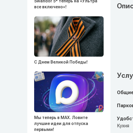
Swandor 5* теперь на «Ультра
Опи
все включено»!
С Днем Великой Победы!
Услу
Общие
Парко
Мы теперь в MAX. Ловите
Удобст
лучшие идеи для отпуска
Кухня
первыми!