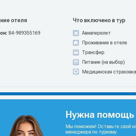
ние отеля
Что включено в тур
он:
84-989355169
Авиаперелет
Проживание в отеле
Трансфер
Питание (на выбор)
Медицинская страховк
Нужна помощь 
Мы поможем! Оставьте свой но
менеджера по туризму.