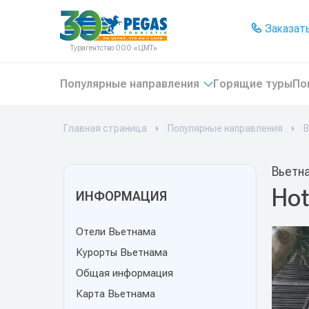
На главную
Заказать
Турагентство ООО «ЦМТ»
Популярные направления
Горящие туры
По
Главная страница
Популярные направления
В
Вьетн
Hot
ИНФОРМАЦИЯ
Отели Вьетнама
Курорты Вьетнама
Общая информация
Карта Вьетнама