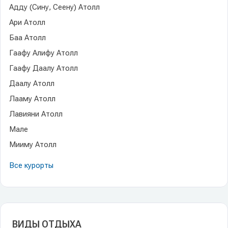
Адду (Сину, Сеену) Атолл
Ари Атолл
Баа Атолл
Гаафу Алифу Атолл
Гаафу Даалу Атолл
Даалу Атолл
Лааму Атолл
Лавияни Атолл
Мале
Мииму Атолл
Все курорты
ВИДЫ ОТДЫХА