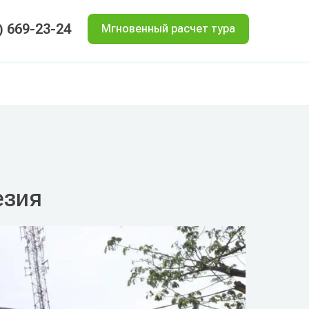
) 669-23-24
Мгновенный расчет тура
езия