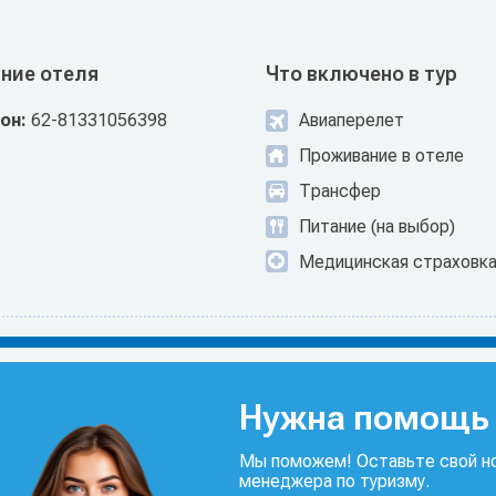
ние отеля
Что включено в тур
он:
62-81331056398
Авиаперелет
Проживание в отеле
Трансфер
Питание (на выбор)
Медицинская страховк
Нужна помощь 
Мы поможем! Оставьте свой но
менеджера по туризму.