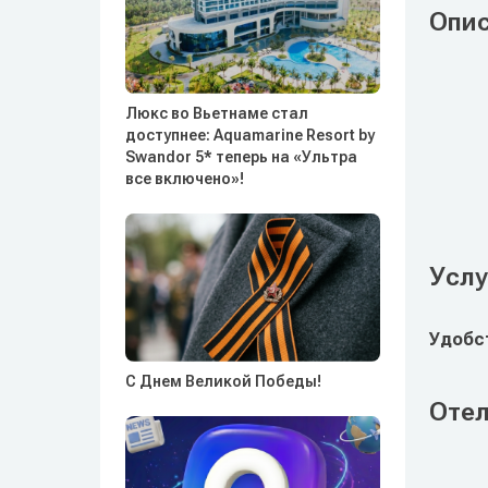
Опи
Люкс во Вьетнаме стал
доступнее: Aquamarine Resort by
Swandor 5* теперь на «Ультра
все включено»!
Услу
Удобст
С Днем Великой Победы!
Отел