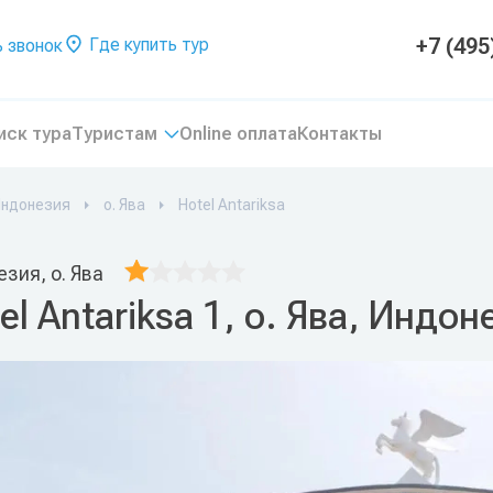
+7 (495
Где купить тур
 звонок
иск тура
Туристам
Online оплата
Контакты
ндонезия
о. Ява
Hotel Antariksa
зия, о. Ява
el Antariksa 1, о. Ява, Индон