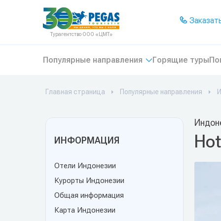
На главную
Заказать
Турагентство ООО «ЦМТ»
Популярные направления
Горящие туры
По
Главная страница
Популярные направления
И
Индоне
Hot
ИНФОРМАЦИЯ
Отели Индонезии
Курорты Индонезии
Общая информация
Карта Индонезии