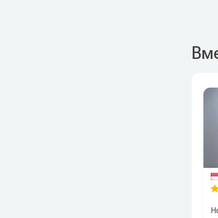
Вме
Ho