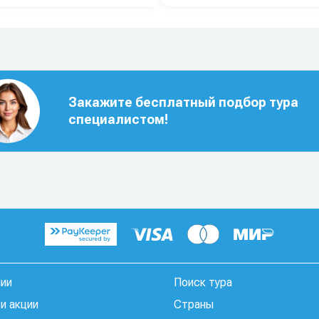
Закажите бесплатный подбор тура
специалистом!
нии
Поиск тура
и акции
Страны