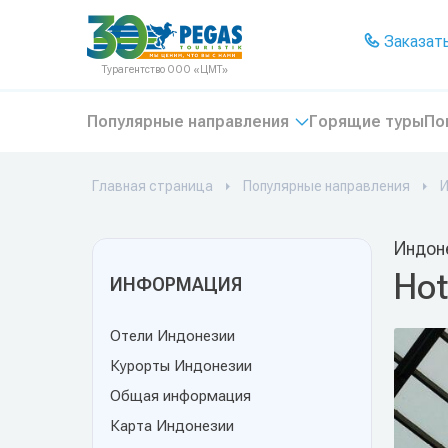
На главную
Заказать
Турагентство ООО «ЦМТ»
Популярные направления
Горящие туры
По
Главная страница
Популярные направления
И
Индоне
Hot
ИНФОРМАЦИЯ
Отели Индонезии
Курорты Индонезии
Общая информация
Карта Индонезии