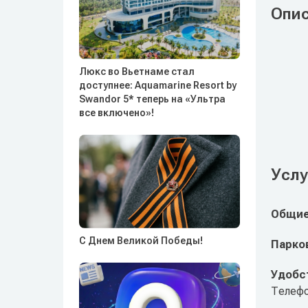
Опи
Люкс во Вьетнаме стал
доступнее: Aquamarine Resort by
Swandor 5* теперь на «Ультра
все включено»!
Услу
Общие
С Днем Великой Победы!
Парко
Удобст
Телефо