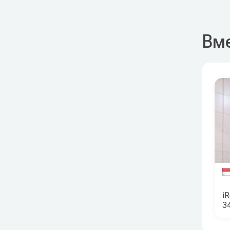
Вме
i
3