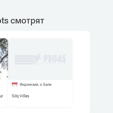
pts смотрят
Индонезия, о. Бали
ur
Silq Villas