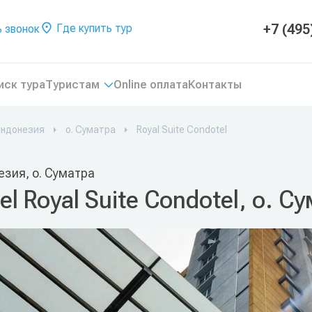
+7 (495
Где купить тур
 звонок
иск тура
Туристам
Online оплата
Контакты
ндонезия
о. Суматра
Royal Suite Condotel
зия, о. Суматра
el Royal Suite Condotel, о. 