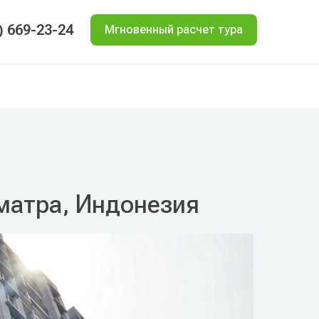
) 669-23-24
Мгновенный расчет тура
Суматра, Индонезия