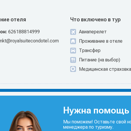
ние отеля
Что включено в тур
он:
626188814999
Авиаперелет
mkt@royalsuitecondotel.com
Проживание в отеле
Трансфер
Питание (на выбор)
Медицинская страховк
Нужна помощь 
Мы поможем! Оставьте свой но
менеджера по туризму.