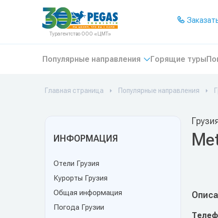
На главную
Заказать
Турагентство ООО «ЦМТ»
Популярные направления
Горящие туры
По
Главная страница
Популярные направления
Г
Грузи
Met
ИНФОРМАЦИЯ
Отели Грузия
Курорты Грузия
Общая информация
Описа
Погода Грузии
Телеф