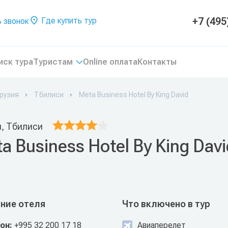
+7 (495
Где купить тур
 звонок
иск тура
Туристам
Online оплата
Контакты
рузия
Тбилиси
Meta Business Hotel By King David
я, Тбилиси
a Business Hotel By King Dav
ние отеля
Что включено в тур
он:
+995 32 200 17 18
Авиаперелет