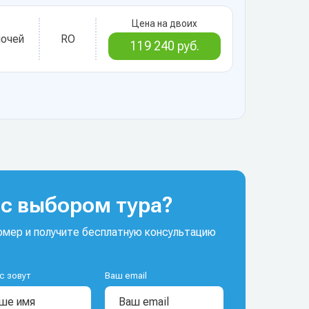
Цена на двоих
ночей
RO
119 240 руб.
с выбором тура?
мер и получите бесплатную консультацию
с зовут
Ваш email