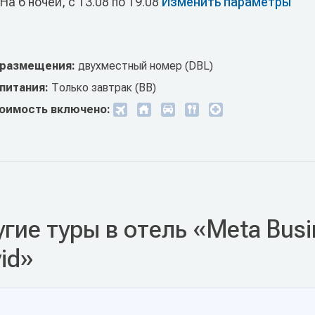
На 6 ночей, с 13.08 по 19.08
Изменить параметры
 размещения:
двухместный номер (DBL)
 питания:
Только завтрак (BB)
тоимость включено:
гие туры в отель «Meta Busin
id»