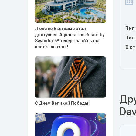
Тип
Люкс во Вьетнаме стал
доступнее: Aquamarine Resort by
Тип
Swandor 5* теперь на «Ультра
все включено»!
В с
Дру
С Днем Великой Победы!
Dav