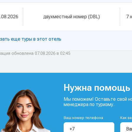
.08.2026
двухместный номер (DBL)
7 
зать еще туры в этот отель
ция обновлена 07.08.2026 в 02:45
Нужна помощь 
Мы поможем! Оставьте свой но
менеджера по туризму.
Ваш номер телефона
Как ва