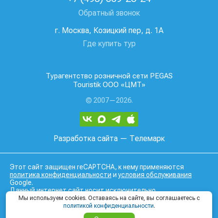
Обратный звонок
г. Москва, Козицкий пер, д. 1А
Где купить тур
Турагентство розничной сети PEGAS
Touristik ООО «ЦМТ»
© 2007—2026.
Разработка сайта
— Телемарк
Этот сайт защищен reCAPTCHA, к нему применяются
политика конфиденциальности
и
условия обслуживания
Google.
Данный интернет сайт носит исключительно
информационный характер и вся информация на нем не
Мы используем cookies. Оставаясь на сайте, вы соглашаетесь с
является публичной офертой, определяемой положениями
политикой конфиденциальности
.
Статьи 437 (2) Гражданского кодекса Российской