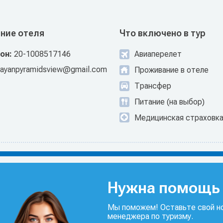
ние отеля
Что включено в тур
он:
20-1008517146
Авиаперелет
rayanpyramidsview@gmail.com
Проживание в отеле
Трансфер
Питание (на выбор)
Медицинская страховк
Нужна помощь 
Мы поможем! Оставьте свой но
менеджера по туризму.