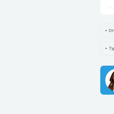
От
Ту