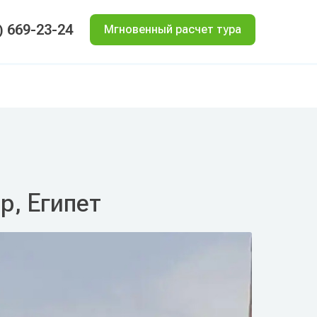
) 669-23-24
Мгновенный расчет тура
ир, Египет