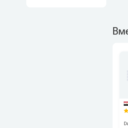
Вме
Da