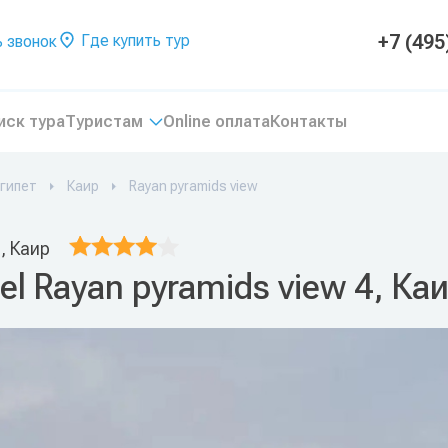
+7 (495
Где купить тур
 звонок
иск тура
Туристам
Online оплата
Контакты
гипет
Каир
Rayan pyramids view
, Каир
el Rayan pyramids view 4, Ка