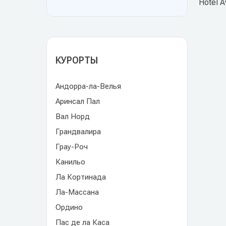
Hotel A
КУРОРТЫ
Андорра-ла-Велья
Аринсал Пал
Вал Норд
Грандвалира
Грау-Роч
Канильо
Ла Кортинада
Ла-Массана
Ордино
Пас де ла Каса