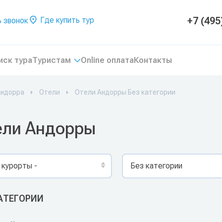
+7 (495
Где купить тур
 звонок
иск тура
Туристам
Online оплата
Контакты
Андорра
Отели
Отели Андорры Без категории
ели Андорры
 курорты -
Без категории
КАТЕГОРИИ