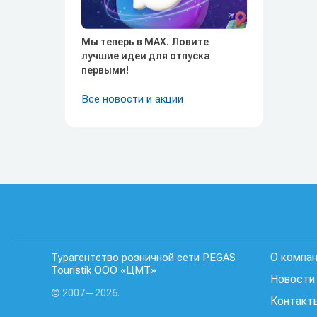
Мы теперь в MAX. Ловите
лучшие идеи для отпуска
первыми!
Все новости и акции
О компа
Турагентство розничной сети PEGAS
Touristik ООО «ЦМТ»
Новости 
© 2007—2026.
Контакт