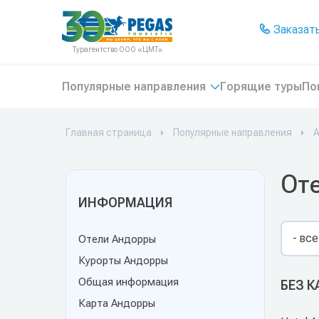
На главную
Заказать
Турагентство ООО «ЦМТ»
Популярные направления
Горящие туры
По
Главная страница
Популярные направления
От
ИНФОРМАЦИЯ
- все
Отели Андорры
Курорты Андорры
Общая информация
БЕЗ 
Карта Андорры